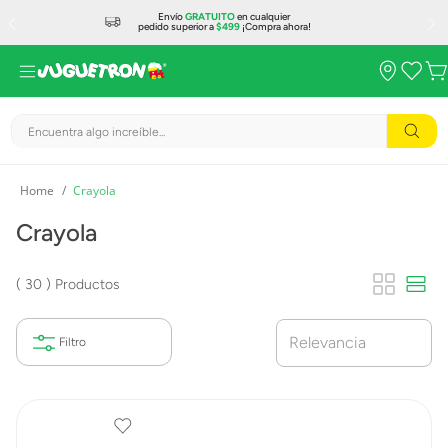
Envío
GRATUITO
en cualquier
pedido superior a
$499
¡Compra ahora!
Encuentra algo increíble...
Crayola
Crayola
30
Productos
Relevancia