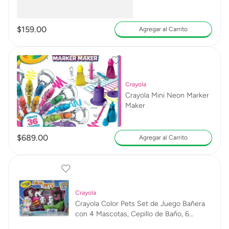
$
159
.
00
Agregar al Carrito
Crayola
Crayola Mini Neon Marker
Maker
$
689
.
00
Agregar al Carrito
Crayola
Crayola Color Pets Set de Juego Bañera
con 4 Mascotas, Cepillo de Baño, 6
Plumones y Bañera