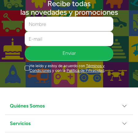
Recibe todas
las novedades y promociones
Enviar
He leído y estoy de acuerdo con
Términos y
Condiciones
y con la
Política de Privacidad
.
Quiénes Somos
Servicios
Grupo Juguetron
Localiza tu tienda