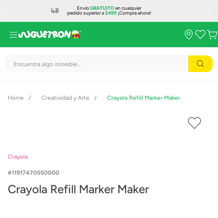
Envío
GRATUITO
en cualquier
pedido superior a
$499
¡Compra ahora!
Encuentra algo increíble...
Creatividad y Arte
Crayola Refill Marker Maker
Crayola
11917470550000
Crayola Refill Marker Maker