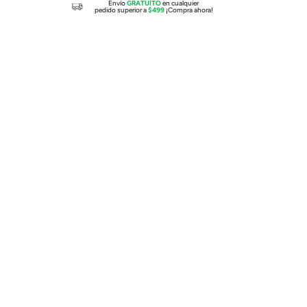
Envío
GRATUITO
en cualquier
pedido superior a
$499
¡Compra ahora!