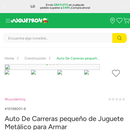
Envío
GRATUITO
en cualquier
pedido superior a
$499
¡Compra ahora!
Encuentra algo increíble...
Construcción
Auto De Carreras pequeño de Juguete Metálico para Armar
Wuundentoy
10198001-8
Auto De Carreras pequeño de Juguete
Metálico para Armar