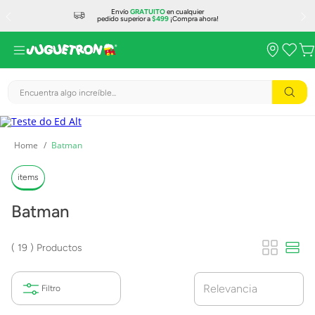
Envío
GRATUITO
en cualquier
pedido superior a
$499
¡Compra ahora!
Encuentra algo increíble...
Batman
items
Batman
19
Productos
Relevancia