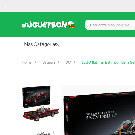
Encuentra algo increíble.
Mas Categorías
Al Aire Libre
Batman
DC
LEGO Batman Batimóvil de la Se
Juguetes para Bebés
Preescolar
Creatividad y Arte
Figuras de Acción
Gadgets y Electrónicos
Juegos de Mesa