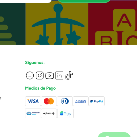
Síguenos:
Medios de Pago
a