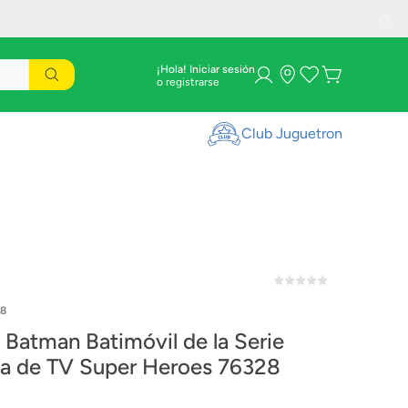
¡Hola! Iniciar sesión
Club Juguetron
8
Batman Batimóvil de la Serie
ca de TV Super Heroes 76328