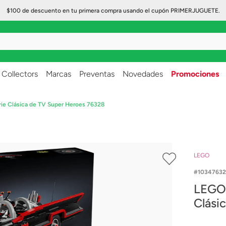
$100 de descuento en tu primera compra usando el cupón PRIMERJUGUETE.
..
Collectors
Marcas
Preventas
Novedades
Promociones
rie Clásica de TV Super Heroes 76328
LEGO
10347632
LEGO 
Clási