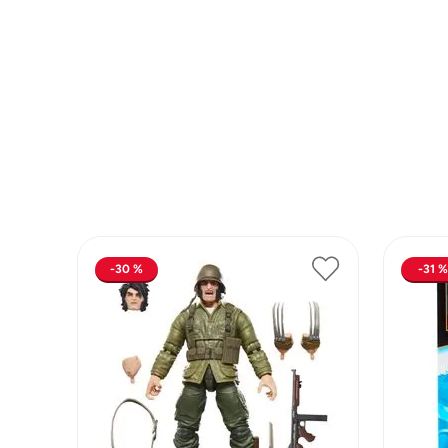
Lanzadores
Muñecas
Construcción
Peluches
Vehículos y Pistas
30 %
31 %