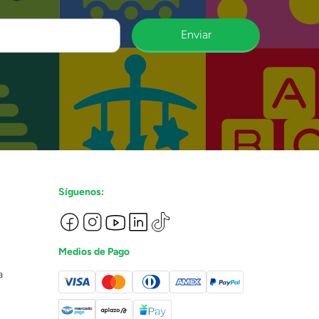
Enviar
Síguenos:
Medios de Pago
a