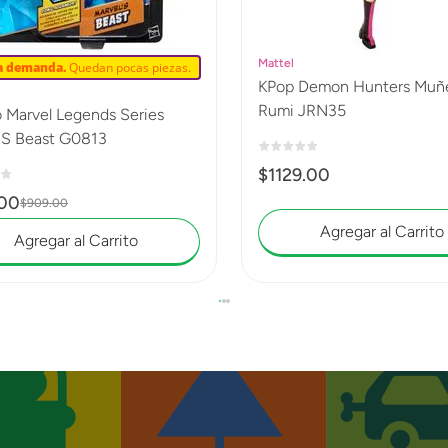
Mattel
ta demanda.
Quedan pocas piezas.
KPop Demon Hunters Muñeca
Rumi JRN35
 Marvel Legends Series
'S Beast G0813
$
1129
.
00
00
$
909
.
00
Agregar al Carrito
Agregar al Carrito