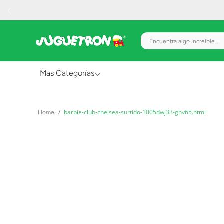
Encuentra algo increíble.
Mas Categorías
Al Aire Libre
barbie-club-chelsea-surtido-1005dwj33-ghv65.html
Juguetes para Bebés
Preescolar
Creatividad y Arte
Figuras de Acción
Gadgets y Electrónicos
Juegos de Mesa