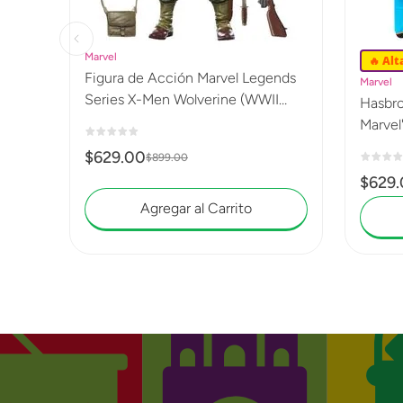
Marvel
🔥 Al
Figura de Acción Marvel Legends
Marvel
Series X-Men Wolverine (WWII
Hasbro
Logan) G0820
Marvel
$
629
.
00
$
899
.
00
$
629
.
Agregar al Carrito