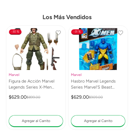
Los Más Vendidos
30 %
31 %
Marvel
Marvel
Figura de Acción Marvel
Hasbro Marvel Legends
Legends Series X-Men
Series Marvel'S Beast
Wolverine (WWII Logan)
G0813
$
629
.
00
$
629
.
00
$
899
.
00
$
909
.
00
G0820
Agregar al Carrito
Agregar al Carrito