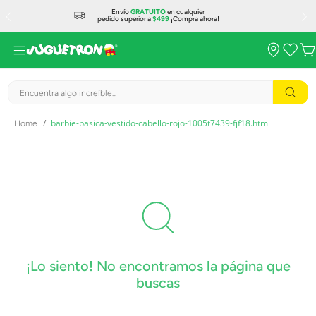
Envío
GRATUITO
en cualquier
pedido superior a
$499
¡Compra ahora!
Encuentra algo increíble...
barbie-basica-vestido-cabello-rojo-1005t7439-fjf18.html
¡Lo siento! No encontramos la página que
buscas