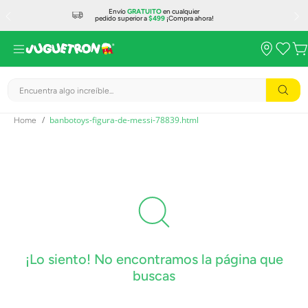
Envío
GRATUITO
en cualquier
pedido superior a
$499
¡Compra ahora!
Encuentra algo increíble...
banbotoys-figura-de-messi-78839.html
¡Lo siento! No encontramos la página que
buscas