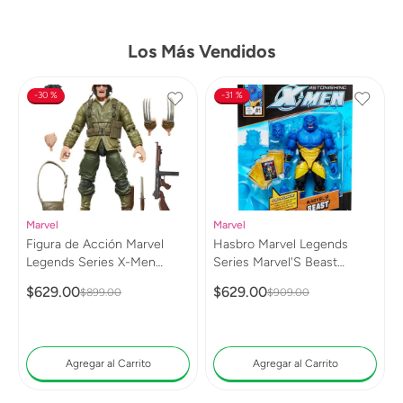
Los Más Vendidos
30 %
31 %
Marvel
Marvel
Figura de Acción Marvel
Hasbro Marvel Legends
Legends Series X-Men
Series Marvel'S Beast
Wolverine (WWII Logan)
G0813
$
629
.
00
$
629
.
00
$
899
.
00
$
909
.
00
G0820
Agregar al Carrito
Agregar al Carrito