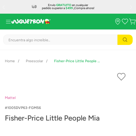
Envío
GRATUITO
en cualquier
pedido superior a
$499
¡Compra ahora!
Encuentra algo increíble...
Preescolar
Fisher-Price Little People Mia
Mattel
1005DVP63-FGM56
Fisher-Price Little People Mia