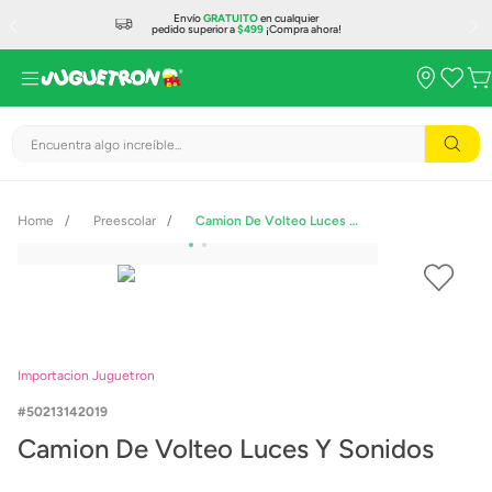
Envío
GRATUITO
en cualquier
pedido superior a
$499
¡Compra ahora!
Encuentra algo increíble...
Preescolar
Camion De Volteo Luces Y Sonidos
Importacion Juguetron
50213142019
Camion De Volteo Luces Y Sonidos