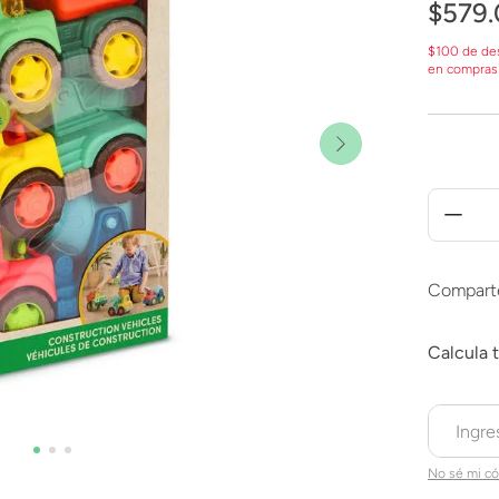
$
579
.
$100 de de
en compras
Compart
No sé mi có