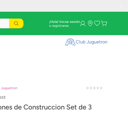
¡Hola! Iniciar sesión
Club Juguetron
n Juguetron
62Z
nes de Construccion Set de 3