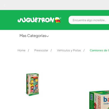
Encuentra algo increíble.
Mas Categorías
Al Aire Libre
Preescolar
Vehículos y Pistas
Camiones de C
Juguetes para Bebés
Preescolar
Creatividad y Arte
Figuras de Acción
Gadgets y Electrónicos
Juegos de Mesa