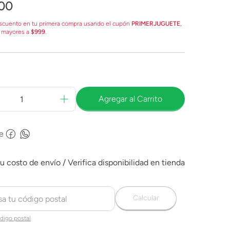
00
scuento en tu primera compra usando el cupón
PRIMERJUGUETE
,
 mayores a
$999
.
Agregar al Carrito
e
Calcular
digo postal