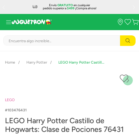
Envío
GRATUITO
en cualquier
pedido superior a
$499
¡Compra ahora!
Encuentra algo increíble...
Harry Potter
LEGO Harry Potter Castillo de Hogwarts: Clase de Pociones 76431
LEGO
103476431
LEGO Harry Potter Castillo de
Hogwarts: Clase de Pociones 76431