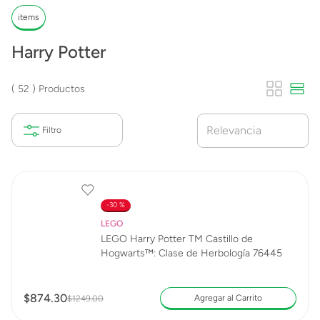
items
Harry Potter
52
Productos
Relevancia
30 %
LEGO
LEGO Harry Potter TM Castillo de
Hogwarts™: Clase de Herbología 76445
$
874
.
30
Agregar al Carrito
$
1249
.
00