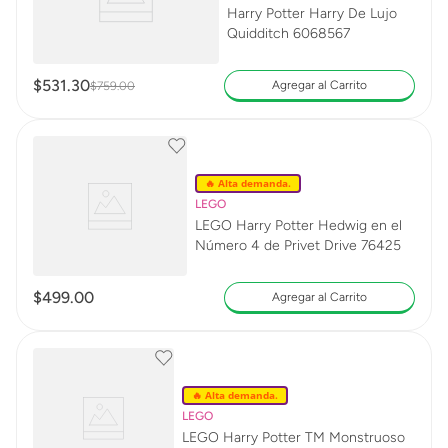
Harry Potter Harry De Lujo
Quidditch 6068567
$
531
.
30
Agregar al Carrito
$
759
.
00
🔥 Alta demanda.
LEGO
LEGO Harry Potter Hedwig en el
Número 4 de Privet Drive 76425
$
499
.
00
Agregar al Carrito
🔥 Alta demanda.
LEGO
LEGO Harry Potter TM Monstruoso