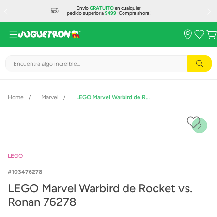
Envío
GRATUITO
en cualquier
pedido superior a
$499
¡Compra ahora!
Encuentra algo increíble...
Marvel
LEGO Marvel Warbird de Rocket vs. Ronan 76278
LEGO
103476278
LEGO Marvel Warbird de Rocket vs.
Ronan 76278