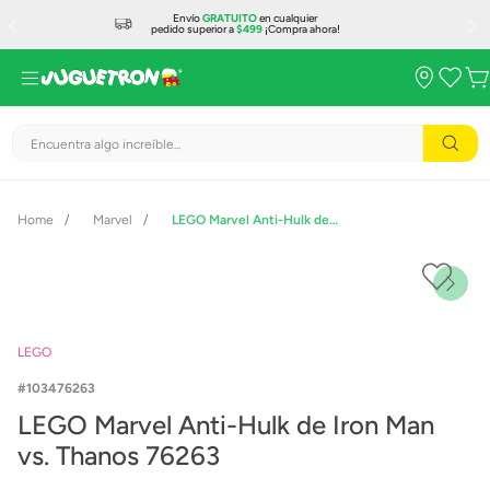
Envío
GRATUITO
en cualquier
pedido superior a
$499
¡Compra ahora!
Encuentra algo increíble...
Marvel
LEGO Marvel Anti-Hulk de Iron Man vs. Thanos 76263
LEGO
103476263
LEGO Marvel Anti-Hulk de Iron Man
vs. Thanos 76263