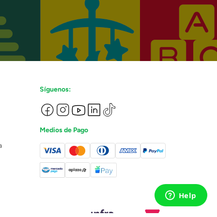
Síguenos:
Medios de Pago
a