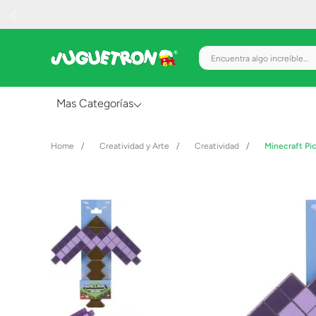
Encuentra algo increíble.
Mas Categorías
Al Aire Libre
Creatividad y Arte
Creatividad
Minecraft Pic
Juguetes para Bebés
Preescolar
Creatividad y Arte
Figuras de Acción
Gadgets y Electrónicos
Juegos de Mesa