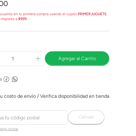
00
scuento en tu primera compra usando el cupón
PRIMERJUGUETE
,
 mayores a
$999
.
Agregar al Carrito
e
Calcular
digo postal