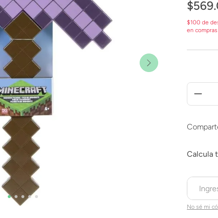
$
569
.
$100 de de
en compras
Compart
No sé mi có