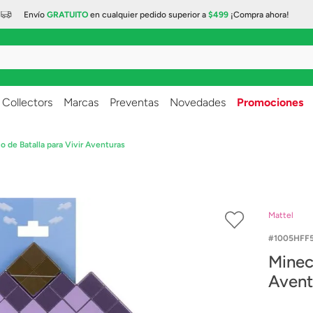
Envío
GRATUITO
en cualquier
pedido superior a
$499
¡Compra ahora!
..
Collectors
Marcas
Preventas
Novedades
Promociones
o de Batalla para Vivir Aventuras
Mattel
1005HFF5
Minecr
Avent