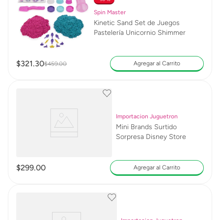
Spin Master
Kinetic Sand Set de Juegos
Pastelería Unicornio Shimmer
$
321
.
30
Agregar al Carrito
$
459
.
00
Importacion Juguetron
Mini Brands Surtido
Sorpresa Disney Store
$
299
.
00
Agregar al Carrito