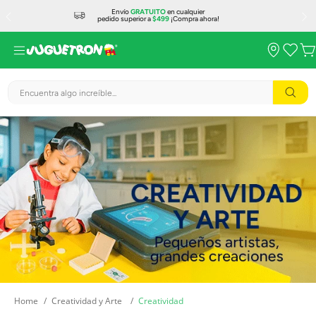
Envío
GRATUITO
en cualquier
pedido superior a
$499
¡Compra ahora!
Encuentra algo increíble...
Creatividad y Arte
Creatividad