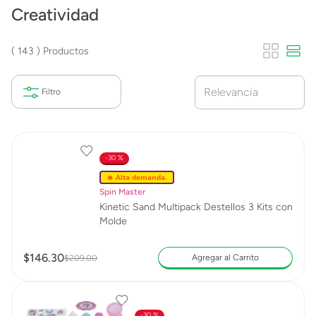
Creatividad
143
Productos
Relevancia
30 %
🔥 Alta demanda.
Spin Master
Kinetic Sand Multipack Destellos 3 Kits con
Molde
$
146
.
30
Agregar al Carrito
$
209
.
00
30 %