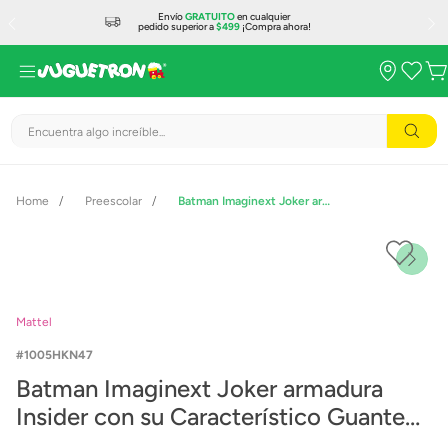
Envío
GRATUITO
en cualquier
pedido superior a
$499
¡Compra ahora!
Encuentra algo increíble...
Preescolar
Batman Imaginext Joker armadura Insider con su Característico Guante de Box y Figura del Joker
Mattel
1005HKN47
Batman Imaginext Joker armadura
Insider con su Característico Guante
de Box y Figura del Joker