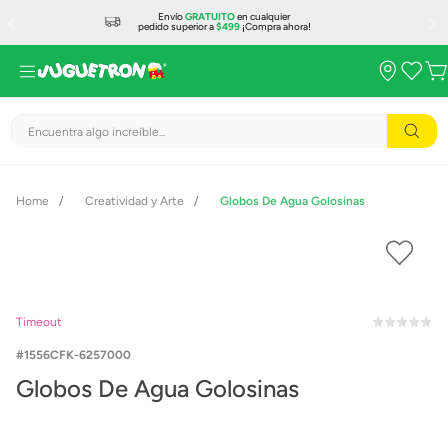
Envío
GRATUITO
en cualquier
pedido superior a
$499
¡Compra ahora!
Encuentra algo increíble...
Creatividad y Arte
Globos De Agua Golosinas
Timeout
1556CFK-6257000
Globos De Agua Golosinas