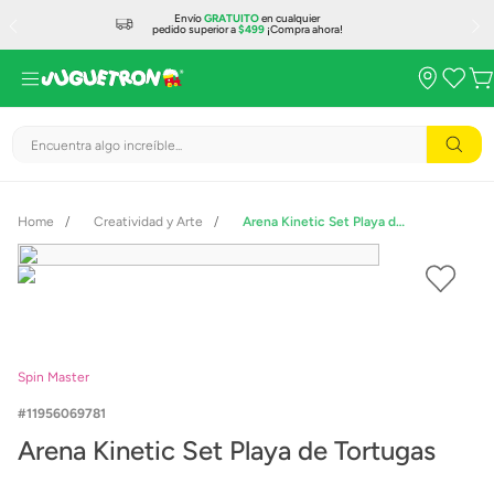
Envío
GRATUITO
en cualquier
pedido superior a
$499
¡Compra ahora!
Encuentra algo increíble...
Creatividad y Arte
Arena Kinetic Set Playa de Tortugas
Spin Master
11956069781
Arena Kinetic Set Playa de Tortugas