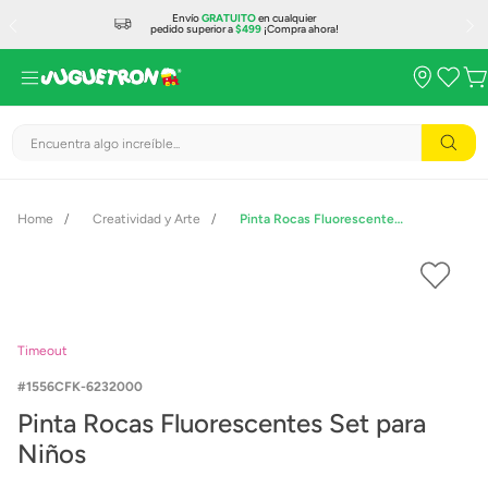
Envío
GRATUITO
en cualquier
pedido superior a
$499
¡Compra ahora!
Encuentra algo increíble...
Creatividad y Arte
Pinta Rocas Fluorescentes Set para Niños
Timeout
1556CFK-6232000
Pinta Rocas Fluorescentes Set para
Niños