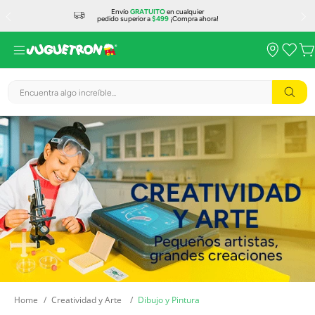
Envío
GRATUITO
en cualquier
pedido superior a
$499
¡Compra ahora!
Encuentra algo increíble...
Creatividad y Arte
Dibujo y Pintura