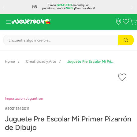
Envío
GRATUITO
en cualquier
pedido superior a
$499
¡Compra ahora!
Encuentra algo increíble...
Creatividad y Arte
Juguete Pre Escolar Mi Primer Pizarrón de Dibujo
Importacion Juguetron
50213142011
Juguete Pre Escolar Mi Primer Pizarrón
de Dibujo