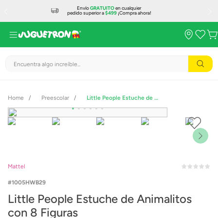
Envío
GRATUITO
en cualquier
pedido superior a
$499
¡Compra ahora!
Encuentra algo increíble...
Preescolar
Little People Estuche de Animalitos con 8 Figuras
Mattel
1005HWB29
Little People Estuche de Animalitos
con 8 Figuras