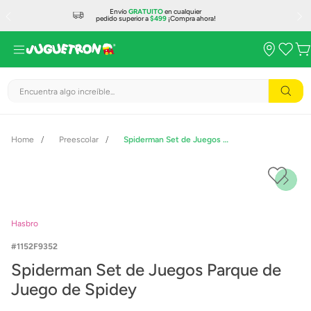
Envío
GRATUITO
en cualquier
pedido superior a
$499
¡Compra ahora!
Encuentra algo increíble...
Preescolar
Spiderman Set de Juegos Parque de Juego de Spidey
Hasbro
1152F9352
Spiderman Set de Juegos Parque de
Juego de Spidey