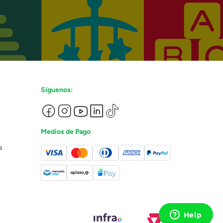
Síguenos:
Medios de Pago
a