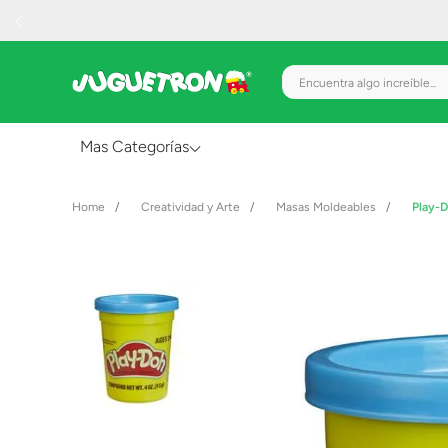
Encuentra algo increíble.
Mas Categorías
Al Aire Libre
Creatividad y Arte
Masas Moldeables
Play-D
Juguetes para Bebés
Preescolar
Creatividad y Arte
Figuras de Acción
Gadgets y Electrónicos
Juegos de Mesa