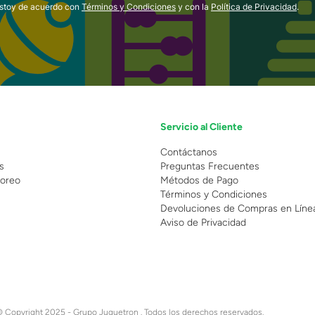
estoy de acuerdo con
Términos y Condiciones
y con la
Política de Privacidad
.
Servicio al Cliente
n
Contáctanos
s
Preguntas Frecuentes
oreo
Métodos de Pago
Términos y Condiciones
Devoluciones de Compras en Líne
Aviso de Privacidad
 Copyright 2025 - Grupo Juguetron . Todos los derechos reservados.