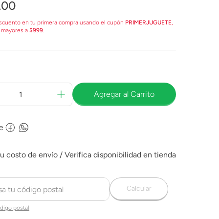
.
00
scuento en tu primera compra usando el cupón
PRIMERJUGUETE
,
 mayores a
$999
.
Agregar al Carrito
e
Calcular
digo postal