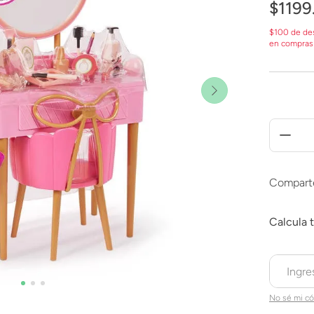
$
1199
$100 de de
en compras
Compart
No sé mi có