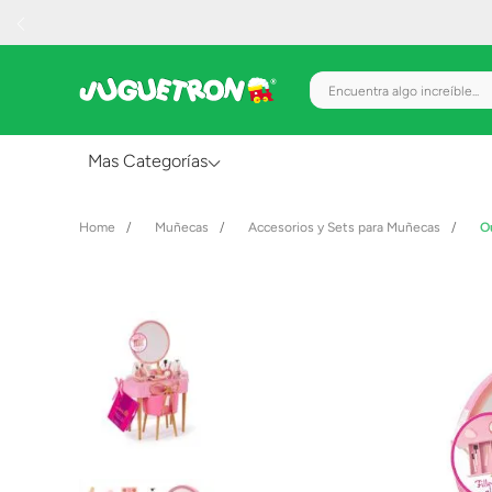
Encuentra algo increíble.
Mas Categorías
Al Aire Libre
Muñecas
Accesorios y Sets para Muñecas
O
Juguetes para Bebés
Preescolar
Creatividad y Arte
Figuras de Acción
Gadgets y Electrónicos
Juegos de Mesa