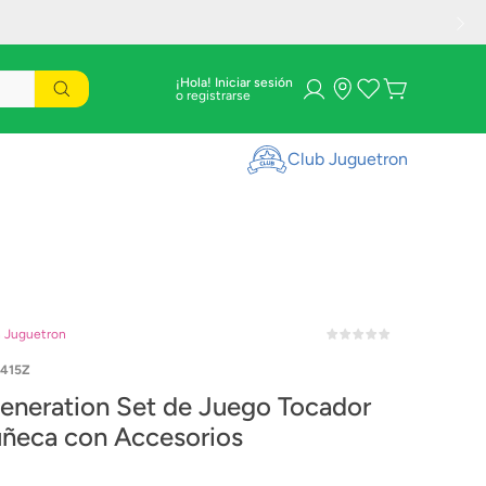
¡Hola! Iniciar sesión
Club Juguetron
n Juguetron
415Z
eneration Set de Juego Tocador
ñeca con Accesorios