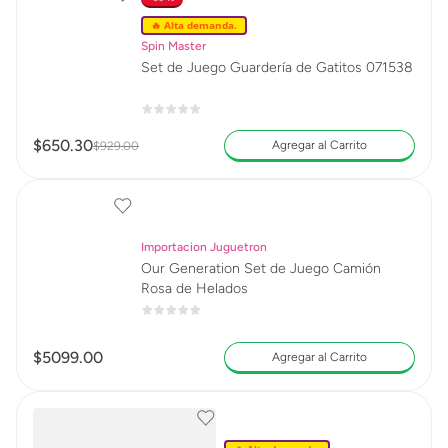
🔥 Alta demanda.
Spin Master
Set de Juego Guardería de Gatitos 071538
$
650
.
30
Agregar al Carrito
$
929
.
00
Importacion Juguetron
Our Generation Set de Juego Camión
Rosa de Helados
$
5099
.
00
Agregar al Carrito