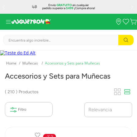
Envío
GRATUITO
en cualquier
pedido superior a
$499
¡Compra ahora!
Encuentra algo increíble...
Muñecas
Accesorios y Sets para Muñecas
Accesorios y Sets para Muñecas
210
Productos
Relevancia
30 %