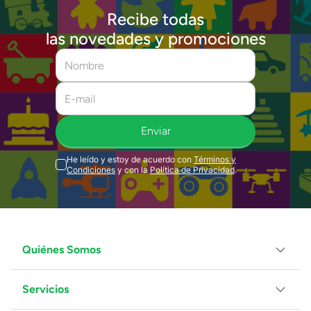
Recibe todas
las novedades y promociones
Enviar
He leído y estoy de acuerdo con
Términos y
Condiciones
y con la
Política de Privacidad
.
Quiénes Somos
Servicios
Grupo Juguetron
Localiza tu tienda