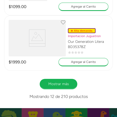
$
1099
.
00
Agregar al Carrito
🔥 Alta demanda.
Importacion Juguetron
Our Generation Litera
BD35378Z
$
1999
.
00
Agregar al Carrito
Mostrar más
Mostrando
12 de 210
productos