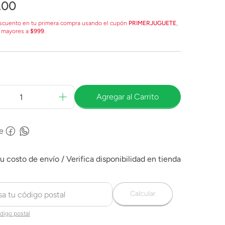
.
00
scuento en tu primera compra usando el cupón
PRIMERJUGUETE
,
 mayores a
$999
.
Agregar al Carrito
e
Calcular
digo postal