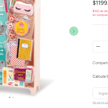
$
1199
$100 de de
en compras
Compart
No sé mi có