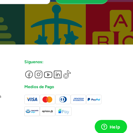
Síguenos:
Medios de Pago
a