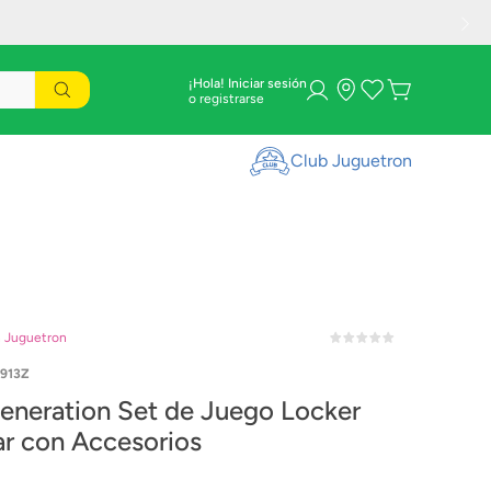
¡Hola! Iniciar sesión
Club Juguetron
n Juguetron
913Z
eneration Set de Juego Locker
ar con Accesorios