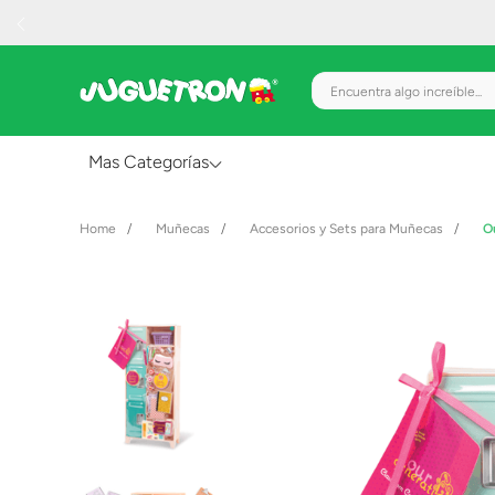
Encuentra algo increíble.
Mas Categorías
Al Aire Libre
Muñecas
Accesorios y Sets para Muñecas
O
Juguetes para Bebés
Preescolar
Creatividad y Arte
Figuras de Acción
Gadgets y Electrónicos
Juegos de Mesa