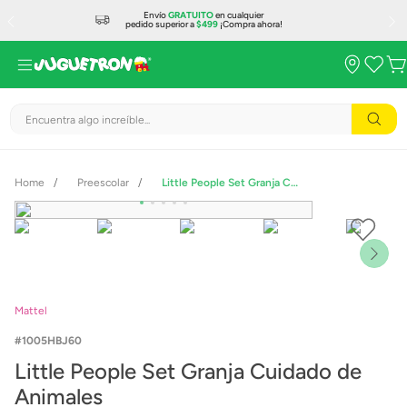
Envío
GRATUITO
en cualquier
pedido superior a
$499
¡Compra ahora!
Encuentra algo increíble...
Preescolar
Little People Set Granja Cuidado de Animales
Mattel
1005HBJ60
Little People Set Granja Cuidado de
Animales