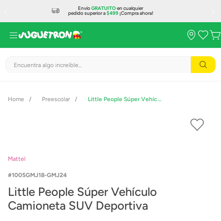
Envío
GRATUITO
en cualquier
pedido superior a
$499
¡Compra ahora!
Encuentra algo increíble...
Preescolar
Little People Súper Vehículo Camioneta SUV Deportiva
Mattel
1005GMJ18-GMJ24
Little People Súper Vehículo
Camioneta SUV Deportiva