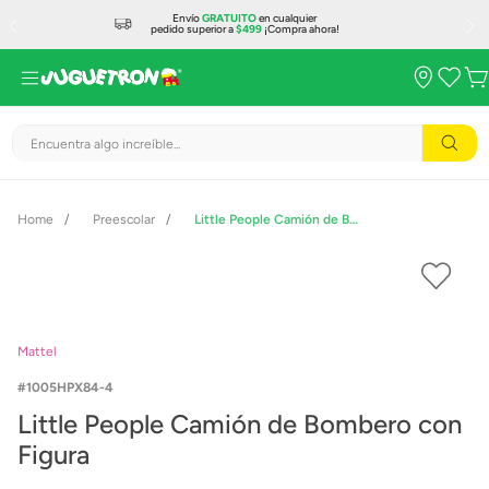
Envío
GRATUITO
en cualquier
pedido superior a
$499
¡Compra ahora!
Encuentra algo increíble...
Preescolar
Little People Camión de Bombero con Figura
Mattel
1005HPX84-4
Little People Camión de Bombero con
Figura