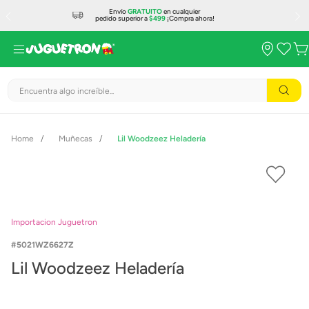
Envío
GRATUITO
en cualquier
pedido superior a
$499
¡Compra ahora!
Encuentra algo increíble...
Muñecas
Lil Woodzeez Heladería
Importacion Juguetron
5021WZ6627Z
Lil Woodzeez Heladería