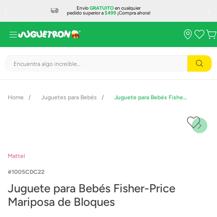
Envío
GRATUITO
en cualquier
pedido superior a
$499
¡Compra ahora!
Encuentra algo increíble...
Juguetes para Bebés
Juguete para Bebés Fisher-Price Mariposa de Bloques
Mattel
1005CDC22
Juguete para Bebés Fisher-Price
Mariposa de Bloques