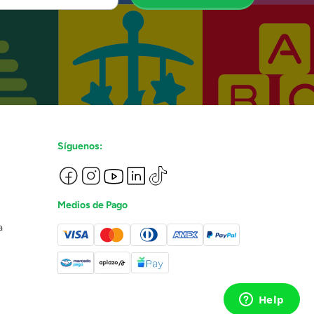
Síguenos:
Medios de Pago
a