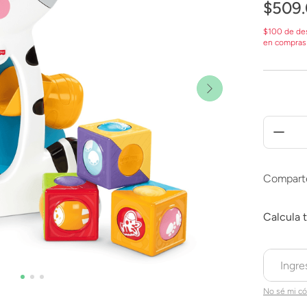
$
509
.
$100 de de
en compras
Compart
No sé mi có