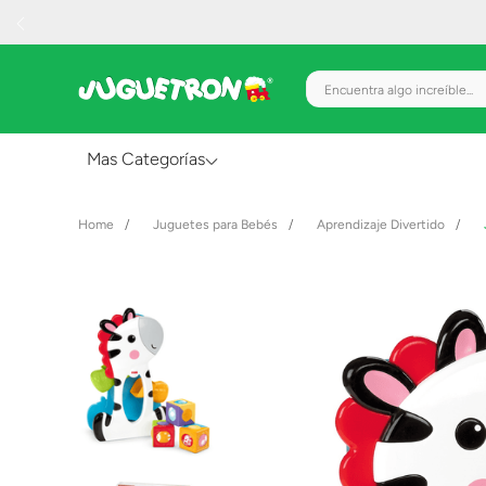
Encuentra algo increíble.
Mas Categorías
Al Aire Libre
Juguetes para Bebés
Aprendizaje Divertido
Juguetes para Bebés
Preescolar
Creatividad y Arte
Figuras de Acción
Gadgets y Electrónicos
Juegos de Mesa