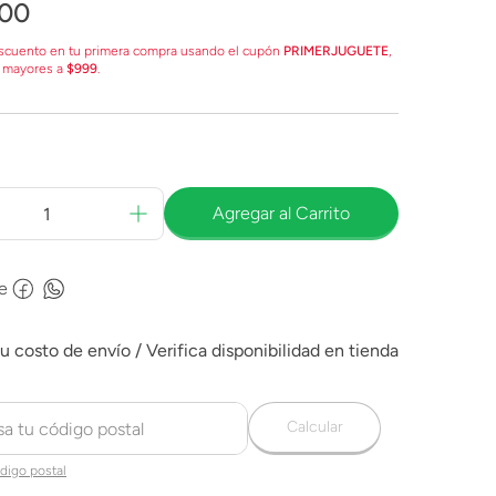
00
scuento en tu primera compra usando el cupón
PRIMERJUGUETE
,
 mayores a
$999
.
Agregar al Carrito
e
Calcular
digo postal