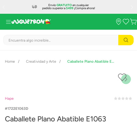
Envío
GRATUITO
en cualquier
pedido superior a
$499
¡Compra ahora!
Encuentra algo increíble...
Creatividad y Arte
Caballete Plano Abatible E1063
Hape
1722E1063D
Caballete Plano Abatible E1063