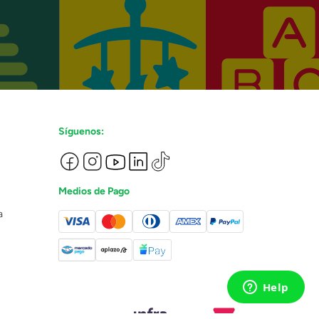
Síguenos:
Medios de Pago
a