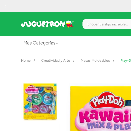
Encuentra algo increíble.
Mas Categorías
Al Aire Libre
Creatividad y Arte
Masas Moldeables
Play-
Juguetes para Bebés
Preescolar
Creatividad y Arte
Figuras de Acción
Gadgets y Electrónicos
Juegos de Mesa