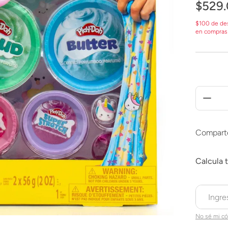
$
529
.
$100 de de
en compras
Compart
No sé mi có