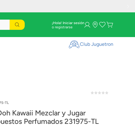
¡Hola! Iniciar sesión
Club Juguetron
75-TL
Doh Kawaii Mezclar y Jugar
estos Perfumados 231975-TL