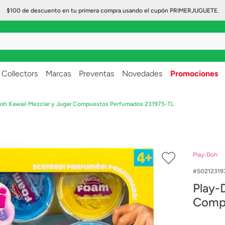
$100 de descuento en tu primera compra usando el cupón PRIMERJUGUETE.
..
Collectors
Marcas
Preventas
Novedades
Promociones
Doh Kawaii Mezclar y Jugar Compuestos Perfumados 231975-TL
Play-Doh
50212319
Play-
Compu