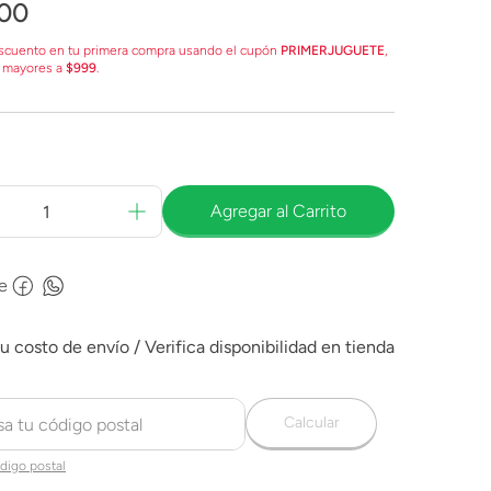
00
scuento en tu primera compra usando el cupón
PRIMERJUGUETE
,
 mayores a
$999
.
Agregar al Carrito
e
Calcular
digo postal