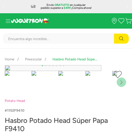
Envío
GRATUITO
en cualquier
pedido superior a
$499
¡Compra ahora!
Encuentra algo increíble...
Preescolar
Hasbro Potado Head Súper Papa F9410
Potato Head
1152F9410
Hasbro Potado Head Súper Papa
F9410