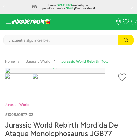
Envío
GRATUITO
en cualquier
pedido superior a
$499
¡Compra ahora!
Encuentra algo increíble...
Jurassic World
Jurassic World Rebirth Mordida De Ataque Monolophosaurus JGB77
Jurassic World
1005JGB77-02
Jurassic World Rebirth Mordida De
Ataque Monolophosaurus JGB77