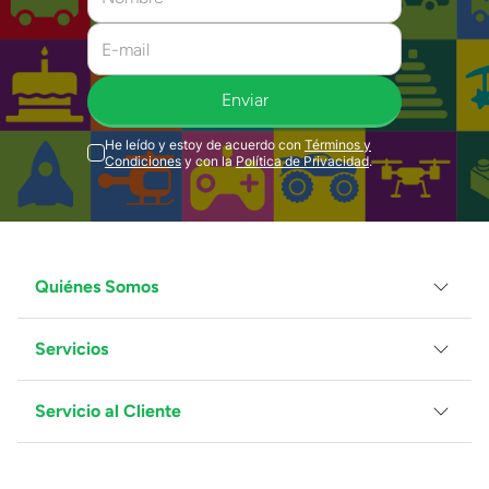
Enviar
He leído y estoy de acuerdo con
Términos y
Condiciones
y con la
Política de Privacidad
.
Quiénes Somos
Servicios
Grupo Juguetron
Localiza tu tienda
Blog
Servicio al Cliente
Facturación
Proveedores
Ventas Mayoreo
Contáctanos