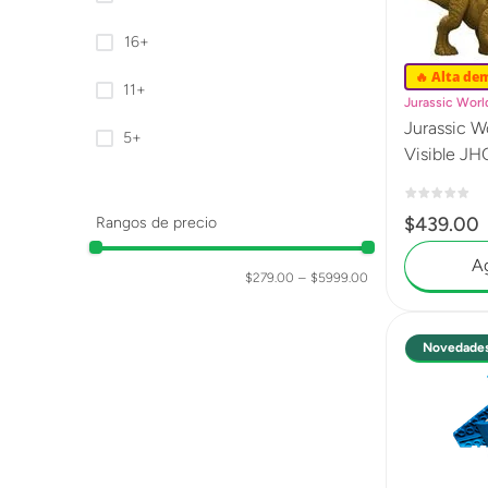
16+
🔥 Alta de
11+
Jurassic Worl
Jurassic W
5+
Visible JH
$
439
.
00
Rangos de precio
Ag
$279.00
–
$5999.00
Novedade