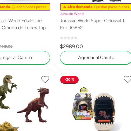
manda.
Quedan pocas piezas.
🔥 Alta demanda.
Quedan pocas piezas.
Jurassic World
sic World Fósiles de
Jurassic World Super Colossal T.
: Cráneo de Triceratops
Rex JGB52
$
2989
.
00
1149
.
00
regar al Carrito
Agregar al Carrito
20 %