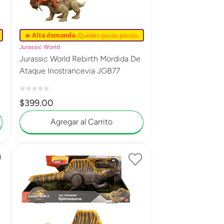
🔥 Alta demanda.
Quedan pocas piezas.
Jurassic World
Jurassic World Rebirth Mordida De
Ataque Inostrancevia JGB77
$
399
.
00
Agregar al Carrito