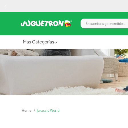
Encuentra algo increíble.
Mas Categorías
Al Aire Libre
Juguetes para Bebés
Preescolar
Creatividad y Arte
Figuras de Acción
Jurassic World
Gadgets y Electrónicos
Juegos de Mesa