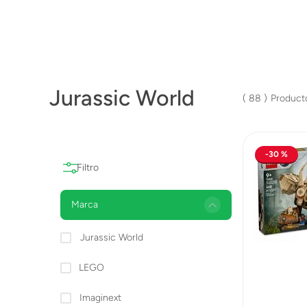
Lanzadores
Muñecas
Construcción
Jurassic World
Peluches
88
Vehículos y Pistas
30 %
Marca
Jurassic World
LEGO
Imaginext