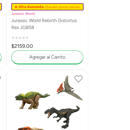
🔥 Alta demanda.
Quedan pocas piezas.
Jurassic World
Jurassic World Rebirth Distortus
Rex JGB58
$
2159
.
00
Agregar al Carrito