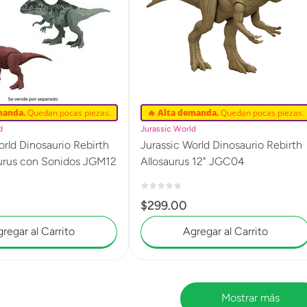
manda.
Quedan pocas piezas.
🔥 Alta demanda.
Quedan pocas piezas.
d
Jurassic World
orld Dinosaurio Rebirth
Jurassic World Dinosaurio Rebirth
Gigantosaurus con Sonidos JGM12
Allosaurus 12" JGC04
$
299
.
00
regar al Carrito
Agregar al Carrito
Mostrar más