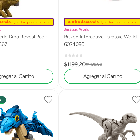
manda.
Quedan pocas piezas.
🔥 Alta demanda.
Quedan pocas piezas.
d
Jurassic World
orld Dino Reveal Pack
Bitzee Interactive Jurassic World
C67
6074096
$
1199
.
20
$
1499
.
00
regar al Carrito
Agregar al Carrito
s