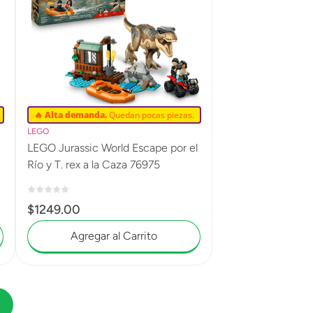
🔥 Alta demanda.
Quedan pocas piezas.
LEGO
LEGO Jurassic World Escape por el
Río y T. rex a la Caza 76975
$
1249
.
00
Agregar al Carrito