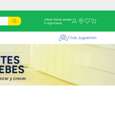
¡Hola! Iniciar sesión
Club Juguetron