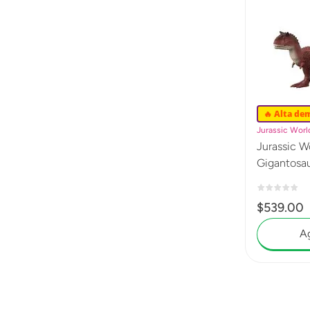
🔥 Alta de
Jurassic Worl
Jurassic W
$
539
.
00
Ag