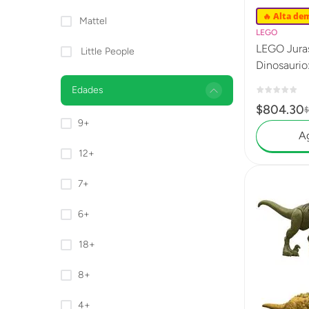
🔥 Alta de
Mattel
LEGO
LEGO Juras
Little People
Dinosaurio
76969
Edades
$
804
.
30
$
9+
Ag
12+
7+
6+
18+
8+
4+