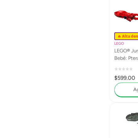
🔥 Alta de
LEGO
LEGO® Jura
Bebé: Pte
$
599
.
00
Ag