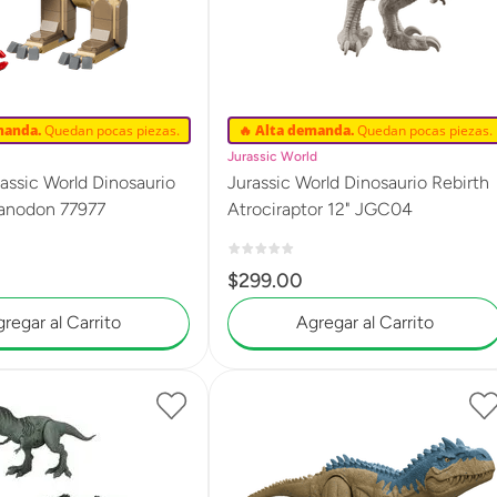
manda.
Quedan pocas piezas.
🔥 Alta demanda.
Quedan pocas piezas.
Jurassic World
ssic World Dinosaurio
Jurassic World Dinosaurio Rebirth
ranodon 77977
Atrociraptor 12" JGC04
$
299
.
00
regar al Carrito
Agregar al Carrito