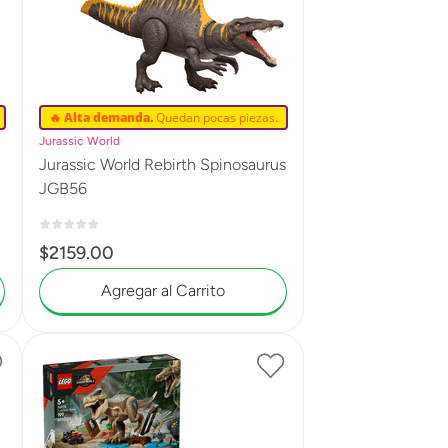
🔥 Alta demanda.
Quedan pocas piezas.
Jurassic World
Jurassic World Rebirth Spinosaurus
JGB56
$
2159
.
00
Agregar al Carrito