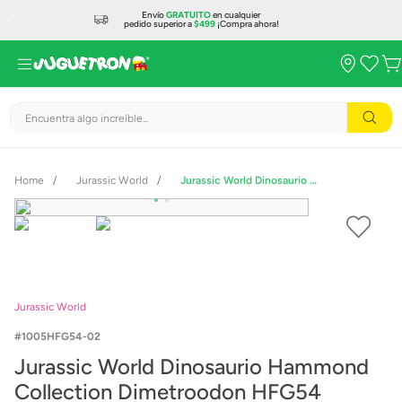
Envío
GRATUITO
en cualquier
pedido superior a
$499
¡Compra ahora!
Encuentra algo increíble...
Jurassic World
Jurassic World Dinosaurio Hammond Collection Dimetroodon HFG54
Jurassic World
1005HFG54-02
Jurassic World Dinosaurio Hammond
Collection Dimetroodon HFG54