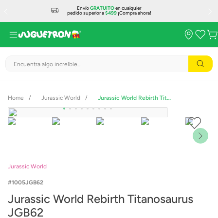
Envío
GRATUITO
en cualquier
pedido superior a
$499
¡Compra ahora!
Encuentra algo increíble...
Jurassic World
Jurassic World Rebirth Titanosaurus JGB62
Jurassic World
1005JGB62
Jurassic World Rebirth Titanosaurus
JGB62