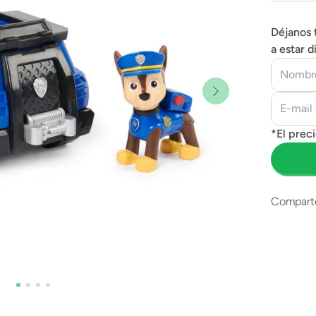
Déjanos 
a estar d
Compart