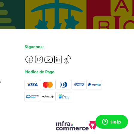
Síguenos:
Medios de Pago
a