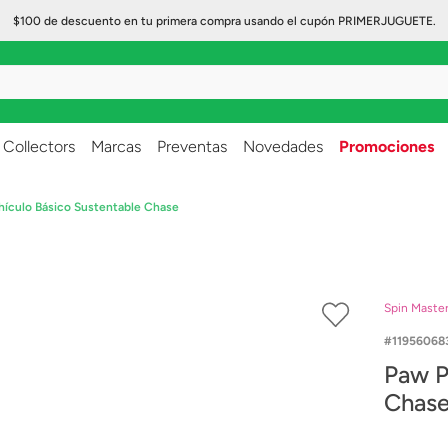
$100 de descuento en tu primera compra usando el cupón PRIMERJUGUETE.
..
Collectors
Marcas
Preventas
Novedades
Promociones
hículo Básico Sustentable Chase
Spin Maste
11956068
Paw P
Chas