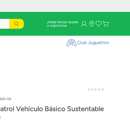
¡Hola! Iniciar sesión
Club Juguetron
r
360-05
atrol Vehículo Básico Sustentable
e