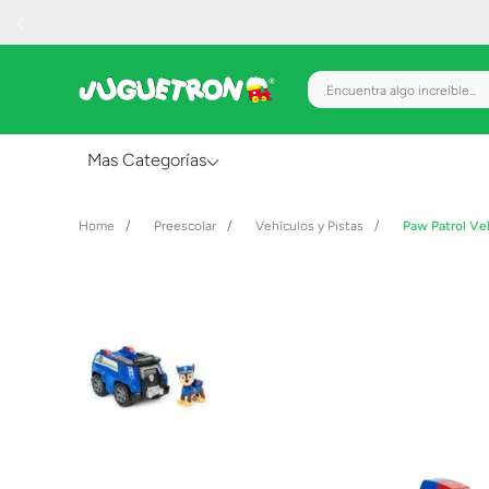
Encuentra algo increíble.
Mas Categorías
Al Aire Libre
Preescolar
Vehículos y Pistas
Paw Patrol Ve
Juguetes para Bebés
Preescolar
Creatividad y Arte
Figuras de Acción
Gadgets y Electrónicos
Juegos de Mesa