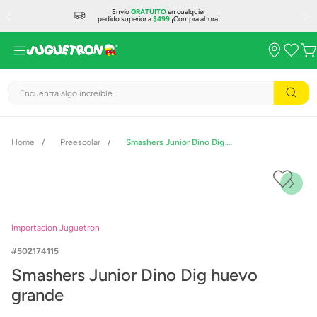
Envío
GRATUITO
en cualquier
pedido superior a
$499
¡Compra ahora!
Encuentra algo increíble...
Preescolar
Smashers Junior Dino Dig huevo grande
Importacion Juguetron
502174115
Smashers Junior Dino Dig huevo
grande