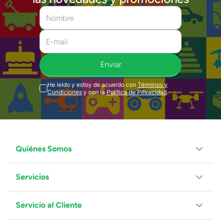
Enviar
He leído y estoy de acuerdo con
Términos y
Condiciones
y con la
Política de Privacidad
.
Quiénes Somos
Servicios
Grupo Juguetron
Localiza tu tienda
Blog
Servicio al Cliente
Facturación
Proveedores