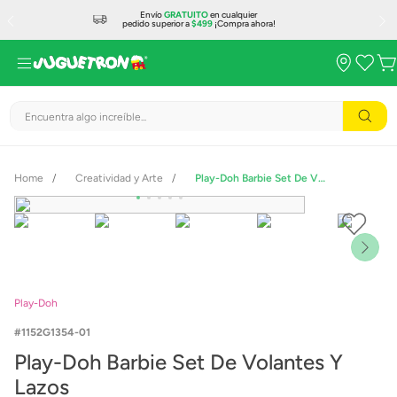
Envío
GRATUITO
en cualquier
pedido superior a
$499
¡Compra ahora!
Encuentra algo increíble...
Creatividad y Arte
Play-Doh Barbie Set De Volantes Y Lazos
Play-Doh
1152G1354-01
Play-Doh Barbie Set De Volantes Y
Lazos