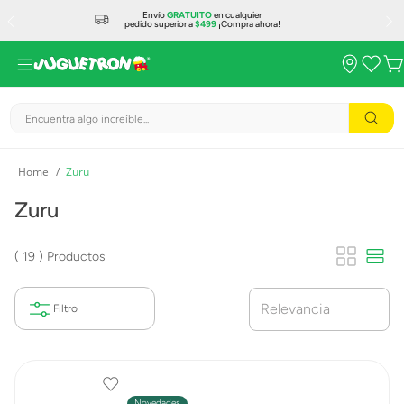
Envío
GRATUITO
en cualquier
pedido superior a
$499
¡Compra ahora!
Encuentra algo increíble...
Zuru
Zuru
19
Productos
Relevancia
Novedades