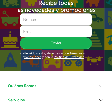
Recibe todas
las novedades y promociones
Enviar
He leído y estoy de acuerdo con
Términos y
Condiciones
y con la
Política de Privacidad
.
Quiénes Somos
Servicios
Grupo Juguetron
Localiza tu tienda