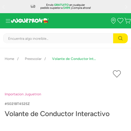
Envío
GRATUITO
en cualquier
pedido superior a
$499
¡Compra ahora!
Encuentra algo increíble...
Preescolar
Volante de Conductor Interactivo
Importacion Juguetron
5021BT4525Z
Volante de Conductor Interactivo