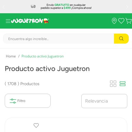
Envío
GRATUITO
en cualquier
pedido superior a
$499
¡Compra ahora!
Encuentra algo increíble...
Producto activo Juguetron
Producto activo Juguetron
1708
Productos
Relevancia