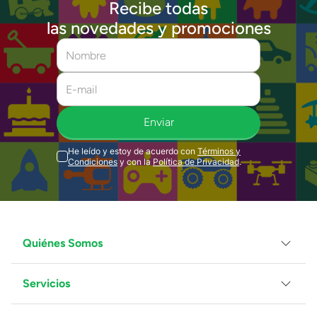
Recibe todas
las novedades y promociones
Enviar
He leído y estoy de acuerdo con
Términos y
Condiciones
y con la
Política de Privacidad
.
Quiénes Somos
Servicios
Grupo Juguetron
Localiza tu tienda