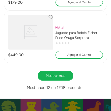
$
179
.
00
Agregar al Carrito
Mattel
Juguete para Bebés Fisher-
Price Oruga Sorpresa
$
449
.
00
Agregar al Carrito
Mostrar más
Mostrando
12 de 1708
productos