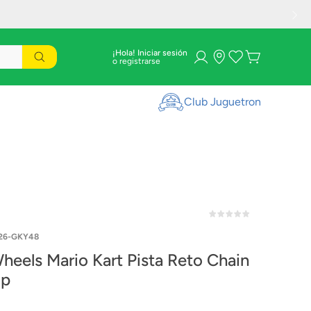
¡Hola! Iniciar sesión
Club Juguetron
26-GKY48
s Mario Kart Pista Reto Chain
p