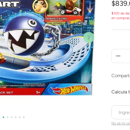
$
839
.
$100 de de
en compras
Compart
No sé mi có