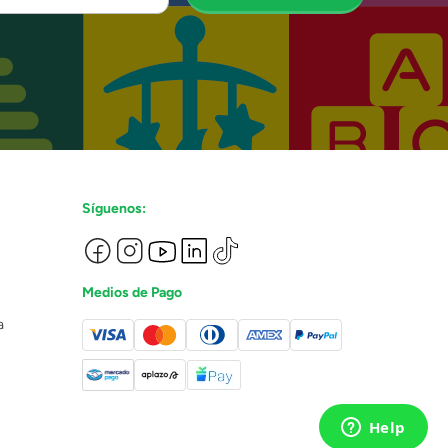
Síguenos:
Medios de Pago
a