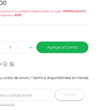
00
scuento en tu primera compra usando el cupón
PRIMERJUGUETE
,
 mayores a
$999
.
Agregar al Carrito
e
Calcular
digo postal