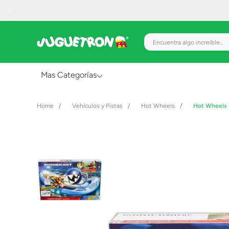
Encuentra algo increíble.
Mas Categorías
Al Aire Libre
Vehículos y Pistas
Hot Wheels
Hot Wheels 
Juguetes para Bebés
Preescolar
Creatividad y Arte
Figuras de Acción
Gadgets y Electrónicos
Juegos de Mesa